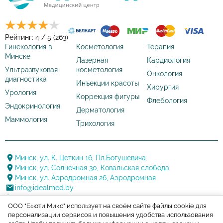
Рейтинг: 4 / 5 (263)
Гинекология в
Косметология
Терапия
Минске
Лазерная
Кардиология
Ультразвуковая
косметология
Онкология
диагностика
Инъекции красоты
Хирургия
Урология
Коррекция фигуры
Флебология
Эндокринология
Дерматология
Маммология
Трихология
Минск, ул. К. Цеткин 16, Пл.Богушевича
Минск, ул. Солнечная 30, Ковальская слобода
Минск, ул. Аэродромная 26, Аэродромная
info@idealmed.by
+375 17 388 20 88
ООО "Бьюти Микс" использует на своём сайте файлы cookie для
+375 29 144 22 22
персонализации сервисов и повышения удобства использования
+375 17 388 20 88