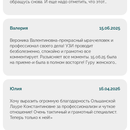
обращусь снова. И еще надо отметить, что этот
комплекс очень удобен для пациентов. Спасибо.
Валерия
15.06.2025
Вероника Валентиновна-прекрасный ырач,человек и
профессионал своего дела! УЗИ проводит
безболезненно, спокойно и грамотно все
комментирует. Разъясняет все моменты. 15.06.25 была
на приеме-и была в полном восторге! Гуру женского
УЗИ! С четкостью,толком и расстановкой. Процветания
и крепкого здоровья Вам! Центру спасибо за
специалиста,и конечно,пусть оплата труда данного
специалиста будет не менее достойной!
Юлия
16.04.2026
Хочу выразить огромную благодарность Ольшанской
Лауре Константиновне за профессионализм и чуткое
отношение! Очень тактичный и грамотный специалист.
Теперь только к ней!»