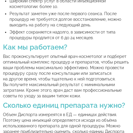
– 300 BYN
530.00
предоставляется скидка 20%. На услуги инъекционной
Широкий спектр услуг в области инъекционной
618.00
556.20
(2,5 мл), Италия
(1.0 мл), Италия
посещения на сумму
единовременно или 3
косметологии действует скидка 10%.
косметологии: более 10.
более 100 BYN
посещения на сумму
Stylage Hydro (1,0 мл),
Результат заметен уже после первого сеанса. После
Neauvia Stimulate man
523.00
470.70
более 100 BYN
618.00
556.20
Франция
процедур не требуется долгое восстановление, можно
(1.0 мл), Италия
Обращаем ваше внимание, что действие VIP-карты
выходить на работу на следующий день.
распространяется только на раздел "Косметология". На
Обращаем ваше внимание, что действие VIP-карты
Stylage HydroMax
430.00
Saypha (Princess) Filler
Эффект сохраняется надолго, в зависимости от типа
услуги лазерной косметологии (аппаратной)
распространяется только на раздел "Косметология". На
469.00
422.10
(1.0 мл), Австрия
процедуры продлится от 6 до 24 месяцев.
предоставляется скидка 20%. На услуги инъекционной
услуги лазерной косметологии (аппаратной)
Aquashine Soft Filler
445.00
400.50
косметологии действует скидка 10%.
предоставляется скидка 20%. На услуги инъекционной
Как мы работаем?
(BR)
Saypha (Princess)
косметологии действует скидка 10%.
Volume (1.0 мл),
469.00
422.10
Aquashine BTX (2,0 мл),
Вас проконсультирует опытный врач-косметолог и подберет
Австрия
500.00
450.00
Корея
оптимальный комплекс процедур и препаратов, чтобы решить
ваши проблемы максимально эффективно. Можно провести
Stylage M (1,0 мл),
490.00
Акция!
PROFHILO 3,2%
550.00 вместо
процедуру сразу после консультации или записаться
Франция
– 2 мл
630.00
на другое время, чтобы тщательно к ней подготовиться.
Вы получите максимальный результат с минимальными
Stylage L (1.0 мл),
615.00
553.50
Newest (2 мл), Италия
470.00
423.00
затратами. Кроме этого, врач даст вам профессиональные
Франция
советы по уходу за вашим типом кожи.
Plinest (2 мл), Италия
430.00
387.00
Stylage XL (1,0мл),
Сколько единиц препарата нужно?
612.00
550.80
Франция
Plinest Fast (2 мл),
445.00
400.50
Италия
Объем Диспорта измереятся в ЕД — единицах действия.
Stylage XXL (1 мл),
612.00
550.80
Поэтому цена инъекций определяется исходя из объёма
Франция
Plinest Body (4 мл),
использованного препарата для одной процедуры. Можно
379.00
341.10
Италия
заранее приблизительно оценить, сколько единиц Диспорта