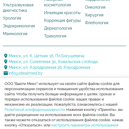
Ультразвуковая
косметология
Онкология
диагностика
Инъекции красоты
Хирургия
Урология
Коррекция фигуры
Флебология
Эндокринология
Дерматология
Маммология
Трихология
Минск, ул. К. Цеткин 16, Пл.Богушевича
Минск, ул. Солнечная 30, Ковальская слобода
Минск, ул. Аэродромная 26, Аэродромная
info@idealmed.by
+375 17 388 20 88
ООО "Бьюти Микс" использует на своём сайте файлы cookie для
+375 29 144 22 22
персонализации сервисов и повышения удобства использования
+375 17 388 20 88
сайта. Чтобы получить больше информации о целях, сроках и
порядке использования файлов cookie, ваших правах и
механизме их реализации, пожалуйста, ознакомьтесь с нашей
Политикой конфиденциальности
. Нажимая кнопку «Принять», вы
Следите за акциями и новостями медцентра
даёте разрешение на использование всех файлов cookie. Вы
также можете отказаться от использования файлов cookie, нажав
Политика конфиденциальности
кнопку «Отказаться», или
настроить параметры использования