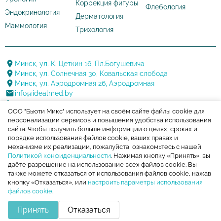
Коррекция фигуры
Флебология
Эндокринология
Дерматология
Маммология
Трихология
Минск, ул. К. Цеткин 16, Пл.Богушевича
Минск, ул. Солнечная 30, Ковальская слобода
Минск, ул. Аэродромная 26, Аэродромная
info@idealmed.by
+375 17 388 20 88
ООО "Бьюти Микс" использует на своём сайте файлы cookie для
+375 29 144 22 22
персонализации сервисов и повышения удобства использования
+375 17 388 20 88
сайта. Чтобы получить больше информации о целях, сроках и
порядке использования файлов cookie, ваших правах и
механизме их реализации, пожалуйста, ознакомьтесь с нашей
Политикой конфиденциальности
. Нажимая кнопку «Принять», вы
Следите за акциями и новостями медцентра
даёте разрешение на использование всех файлов cookie. Вы
также можете отказаться от использования файлов cookie, нажав
Политика конфиденциальности
кнопку «Отказаться», или
настроить параметры использования
файлов cookie
.
ООО «Бьюти Микс» | УНП 191479576 Лицензия N02040/7743
Принять
Отказаться
от 15.07.2014 г.
Продвижение сайта ZIEX.BY