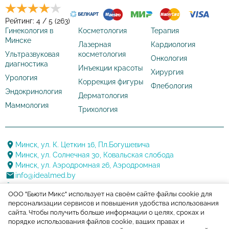
Рейтинг: 4 / 5 (263)
Гинекология в
Косметология
Терапия
Минске
Лазерная
Кардиология
Ультразвуковая
косметология
Онкология
диагностика
Инъекции красоты
Хирургия
Урология
Коррекция фигуры
Флебология
Эндокринология
Дерматология
Маммология
Трихология
Минск, ул. К. Цеткин 16, Пл.Богушевича
Минск, ул. Солнечная 30, Ковальская слобода
Минск, ул. Аэродромная 26, Аэродромная
info@idealmed.by
+375 17 388 20 88
ООО "Бьюти Микс" использует на своём сайте файлы cookie для
+375 29 144 22 22
персонализации сервисов и повышения удобства использования
+375 17 388 20 88
сайта. Чтобы получить больше информации о целях, сроках и
порядке использования файлов cookie, ваших правах и