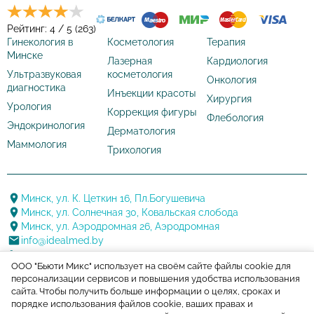
Рейтинг: 4 / 5 (263)
Гинекология в
Косметология
Терапия
Минске
Лазерная
Кардиология
Ультразвуковая
косметология
Онкология
диагностика
Инъекции красоты
Хирургия
Урология
Коррекция фигуры
Флебология
Эндокринология
Дерматология
Маммология
Трихология
Минск, ул. К. Цеткин 16, Пл.Богушевича
Минск, ул. Солнечная 30, Ковальская слобода
Минск, ул. Аэродромная 26, Аэродромная
info@idealmed.by
+375 17 388 20 88
ООО "Бьюти Микс" использует на своём сайте файлы cookie для
+375 29 144 22 22
персонализации сервисов и повышения удобства использования
+375 17 388 20 88
сайта. Чтобы получить больше информации о целях, сроках и
порядке использования файлов cookie, ваших правах и