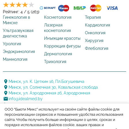
Рейтинг: 4 / 5 (263)
Гинекология в
Косметология
Терапия
Минске
Лазерная
Кардиология
Ультразвуковая
косметология
Онкология
диагностика
Инъекции красоты
Хирургия
Урология
Коррекция фигуры
Флебология
Эндокринология
Дерматология
Маммология
Трихология
Минск, ул. К. Цеткин 16, Пл.Богушевича
Минск, ул. Солнечная 30, Ковальская слобода
Минск, ул. Аэродромная 26, Аэродромная
info@idealmed.by
+375 17 388 20 88
ООО "Бьюти Микс" использует на своём сайте файлы cookie для
+375 29 144 22 22
персонализации сервисов и повышения удобства использования
+375 17 388 20 88
сайта. Чтобы получить больше информации о целях, сроках и
порядке использования файлов cookie, ваших правах и