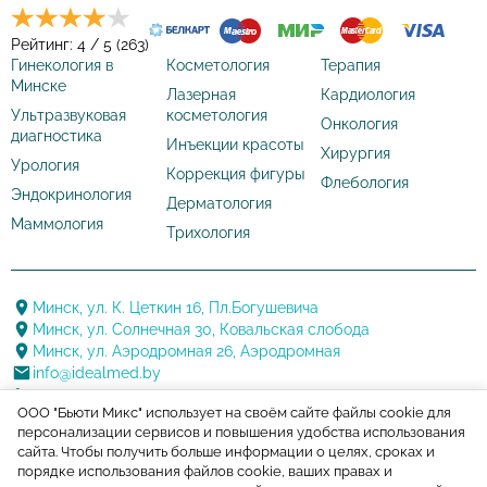
Рейтинг: 4 / 5 (263)
Гинекология в
Косметология
Терапия
Минске
Лазерная
Кардиология
Ультразвуковая
косметология
Онкология
диагностика
Инъекции красоты
Хирургия
Урология
Коррекция фигуры
Флебология
Эндокринология
Дерматология
Маммология
Трихология
Минск, ул. К. Цеткин 16, Пл.Богушевича
Минск, ул. Солнечная 30, Ковальская слобода
Минск, ул. Аэродромная 26, Аэродромная
info@idealmed.by
+375 17 388 20 88
ООО "Бьюти Микс" использует на своём сайте файлы cookie для
+375 29 144 22 22
персонализации сервисов и повышения удобства использования
+375 17 388 20 88
сайта. Чтобы получить больше информации о целях, сроках и
порядке использования файлов cookie, ваших правах и